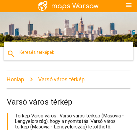
menu
search
Keresés térképek
Honlap
Varsó város térkép
Varsó város térkép
Térkép Varsó város . Varsó város térkép (Masovia -
Lengyelország), hogy a nyomtatás. Varsó város
térkép (Masovia - Lengyelország) letölthető.